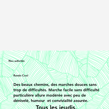
Nos activités
Rando Cool
Des beaux chemins, des marches douces sans
trop de difficultés. Marche facile sans difficulté
particulière allure modérée avec peu de
dénivelé, humour et convivialité assurée.
Tous les jeudis.