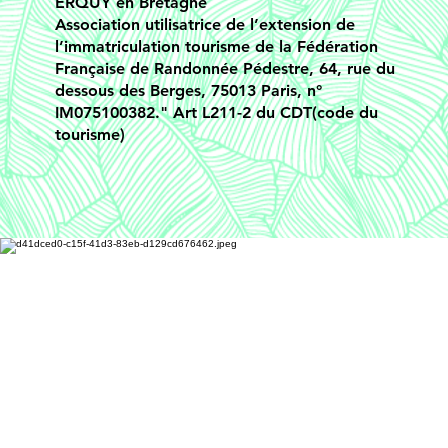
ERQUY en Bretagne
Association utilisatrice de l’extension de
l’immatriculation tourisme de la Fédération
Française de Randonnée Pédestre, 64, rue du
dessous des Berges, 75013 Paris, n°
IM075100382." Art L211-2 du CDT(code du
tourisme)