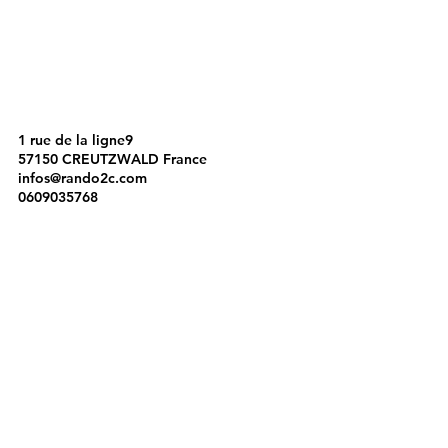
1 rue de la ligne9
57150 CREUTZWALD France
infos@rando2c.com
0609035768