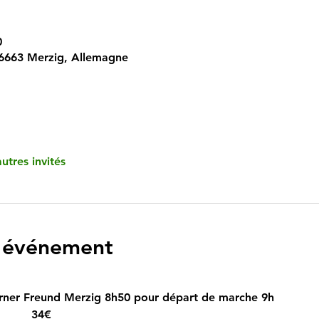
0
6663 Merzig, Allemagne
utres invités
l'événement
ner Freund Merzig 8h50 pour départ de marche 9h
       34€