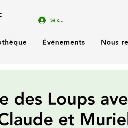
C
Se connecter
othèque
Événements
Nous re
e des Loups ave
Claude et Murie