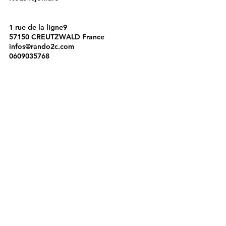
1 rue de la ligne9
57150 CREUTZWALD France
infos@rando2c.com
0609035768
Instagram
Facebook
Politique de Confidentialité
Politique de cookies
Mentions légales