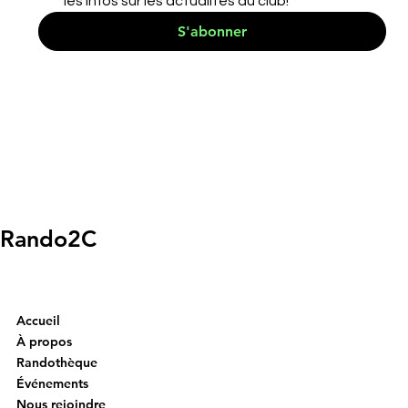
les infos sur les actualités du club!
*
S'abonner
Rando2C
Accueil
À propos
Randothèque
Événements
Nous rejoindre