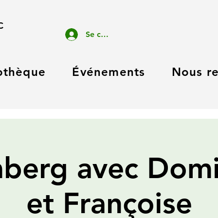
C
Se connecter
othèque
Événements
Nous re
berg avec Dom
et Françoise